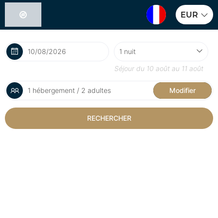
EUR
Séjour du
10 août
au
11 août
1 hébergement / 2 adultes
Modifier