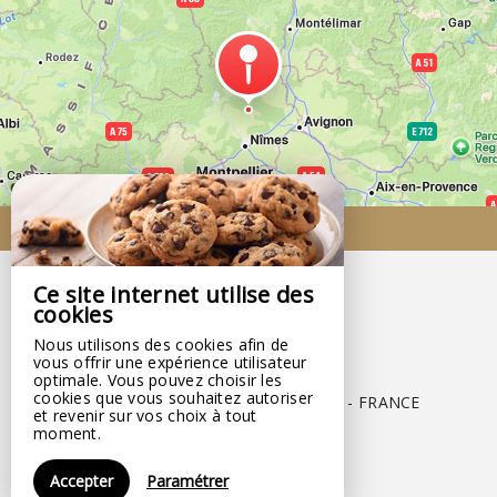
Venir chez nous
Ce site internet utilise des
cookies
Bastide de la Treille
Nous utilisons des cookies afin de
,
vous offrir une expérience utilisateur
optimale. Vous pouvez choisir les
1 Rue Du Midi,
cookies que vous souhaitez autoriser
30700 MONTAREN ET ST MEDIERS - FRANCE
et revenir sur vos choix à tout
moment.
+33 4 66 81 17 31
Contacter par email
Accepter
Paramétrer