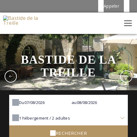
Appeler
GÎTE
BASTIDE DE LA
TREILLE
Du
au
1
hébergement /
2
adultes
RECHERCHER